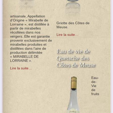
artisanale, Appellation
d’Origine « Mirabelle de
Griotte des Côtes de
Lorraine », est distillée à
Meuse.
partir de mirabelles
récoltées dans nos
Lire la suite…
vergers. Elle est garantie
provenir exclusivement de
mirabelles produites et
distillées dans l’aire de
Eau de vie de
production délimitée
« MIRABELLE DE
Quetsche des
LORRAINE ».
Côtes de Meuse
Lire la suite…
Eau-
de-
Vie
de
fruits